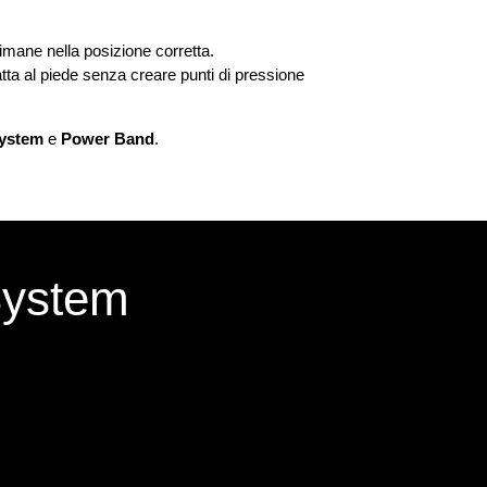
ane nella posizione corretta.
tta al piede senza creare punti di pressione
System
e
Power Band
.
System