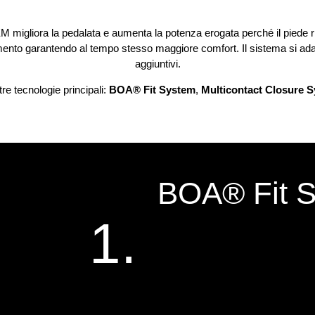
iora la pedalata e aumenta la potenza erogata perché il piede rim
mento garantendo al tempo stesso maggiore comfort. Il sistema si ada
aggiuntivi.
re tecnologie principali:
BOA® Fit System
,
Multicontact Closure 
BOA® Fit 
1.