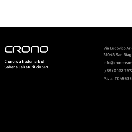
Via Ludovico Ari
31048 San Biagio
Crono is a trademark of
info@cronoteam.
Sabena Calzaturificio SRL
(+39) 0422 79
P.iva: IT04563