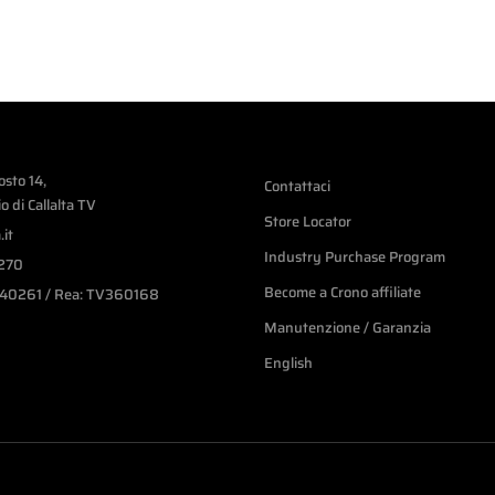
osto 14,
Contattaci
 di Callalta TV
Store Locator
it
Industry Purchase Program
7270
Become a Crono affiliate
540261 / Rea: TV360168
Manutenzione / Garanzia
English