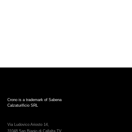
Crono is a trademark of Sabena
Calzaturificio SRL
Via Ludovico Ariosto 14,
31048 San Biagio di Callalta TV